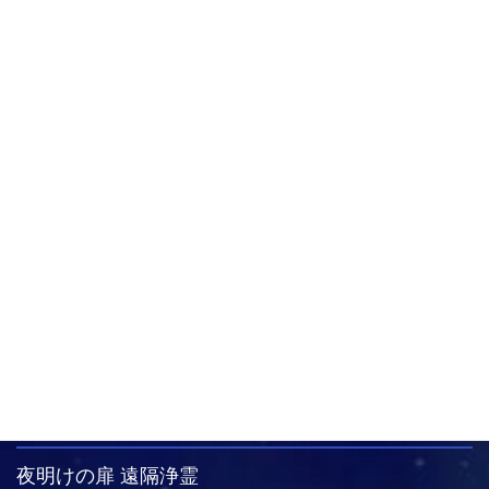
2017年12月
令和8年7月のお申し込み状況
無料の憑依鑑定は24時間以内に返答しております。
遠隔浄霊は現在のところ、お申し込みから5日以内に対応しており
ます。
今月も除霊や浄霊、憑依の霊視でしたら夜明けの扉にご相談くだ
さい。
夜明けの扉 遠隔浄霊