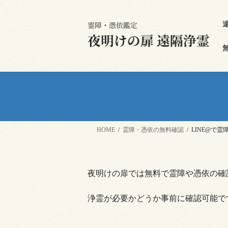
HOME
霊障・憑依の無料確認
LINE@で
夜明けの扉では無料で霊障や憑依の確
浄霊が必要かどうか事前に確認可能で