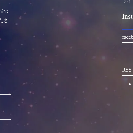
ツイ
指の
Ins
ださ
face
RSS