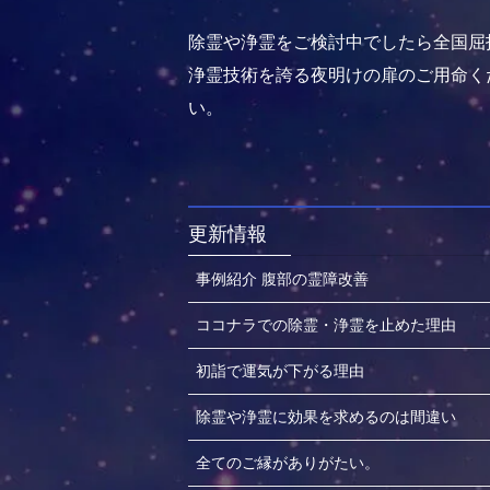
除霊や浄霊をご検討中でしたら全国屈
浄霊技術を誇る夜明けの扉のご用命く
い。
更新情報
事例紹介 腹部の霊障改善
ココナラでの除霊・浄霊を止めた理由
初詣で運気が下がる理由
除霊や浄霊に効果を求めるのは間違い
全てのご縁がありがたい。