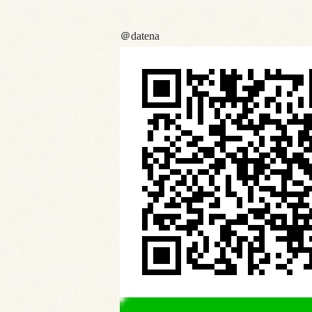
＠datena