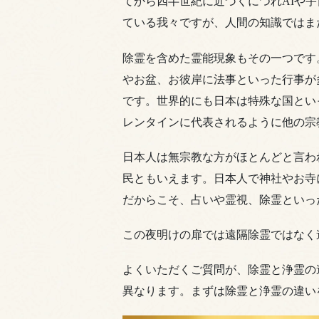
てから四半世紀に近づくにつれAIや
ている我々ですが、人間の知識ではま
除霊を含めた霊能現象もその一つです
やお盆、お彼岸に法事といった行事が
です。世界的にも日本は特殊な国とい
レンタインに代表されるように他の宗
日本人は無宗教な方がほとんどと言わ
民ともいえます。日本人で神社やお寺
だからこそ、占いや霊視、除霊といっ
この夜明けの扉では遠隔除霊ではなく
よくいただくご質問が、除霊と浄霊の
異なります。まずは除霊と浄霊の違い