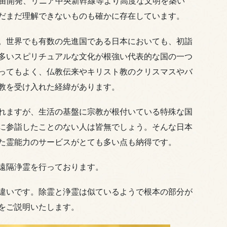
宇宙開発、リニア中央新幹線等より高度な文明を築い
だまだ理解できないものも確かに存在しています。
。世界でも有数の先進国である日本においても、初詣
多いスピリチュアルな文化が根強い代表的な国の一つ
ってもよく、仏教伝来やキリスト教のクリスマスやバ
教を受け入れた経緯があります。
れますが、生活の基盤に宗教が根付いている特殊な国
に参詣したことのない人は皆無でしょう。そんな日本
た霊能力のサービスがとても多い点も納得です。
遠隔浄霊を行っております。
違いです。除霊と浄霊は似ているようで根本の部分が
をご説明いたします。