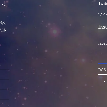
Twitt
いま
ツイ
指の
Ins
ださ
face
RSS