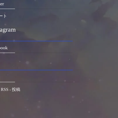
er
ート
tagram
book
RSS - 投稿