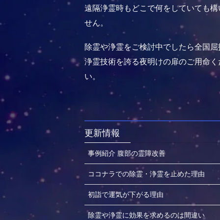
遠隔浄霊時もどこで何をしていても構
せん。
除霊や浄霊をご検討中でしたら全国屈
浄霊技術を誇る夜明けの扉のご用命く
い。
更新情報
事例紹介 腹部の霊障改善
ココナラでの除霊・浄霊を止めた理由
初詣で運気が下がる理由
除霊や浄霊に効果を求めるのは間違い